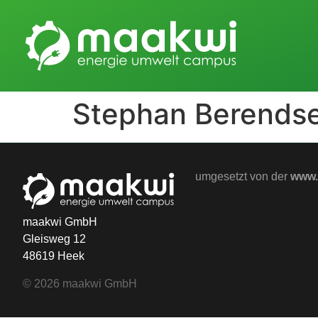
Stephan Berends
umgesetzt von der
www.
maakwi GmbH
Gleisweg 12
48619 Heek
© 2026 maakwi GmbH