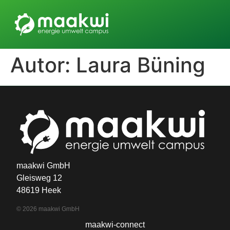
Autor:
Laura Büning
maakwi GmbH
Gleisweg 12
48619 Heek
© 2026 maakwi GmbH
maakwi-connect